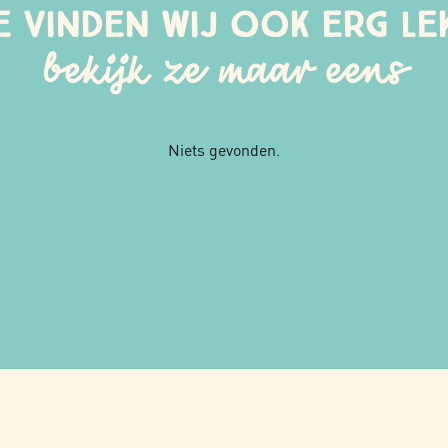
e vinden wij ook erg le
bekijk ze maar eens
Niets gevonden.