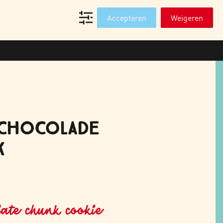
T
WEBSHOP PROFESSIONALS
Accepteren
Weigeren
 CHOCOLADE
K
ate chunk cookie