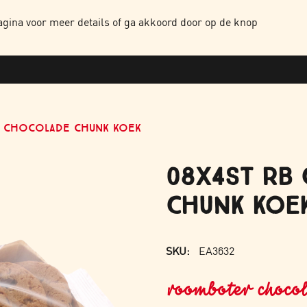
NTEN
HOME
OVER ONS
ONZE PRODUCTEN
WERKEN BIJ
CONTAC
gina voor meer details of ga akkoord door op de knop
B CHOCOLADE CHUNK KOEK
08X4ST RB
CHUNK KOE
SKU:
EA3632
roomboter chocol