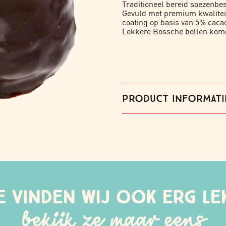
Traditioneel bereid soezenbes
Gevuld met premium kwalitei
coating op basis van 5% cac
Lekkere Bossche bollen kome
PRODUCT INFORMATI
e vinden wij ook erg le
bekijk ze maar eens