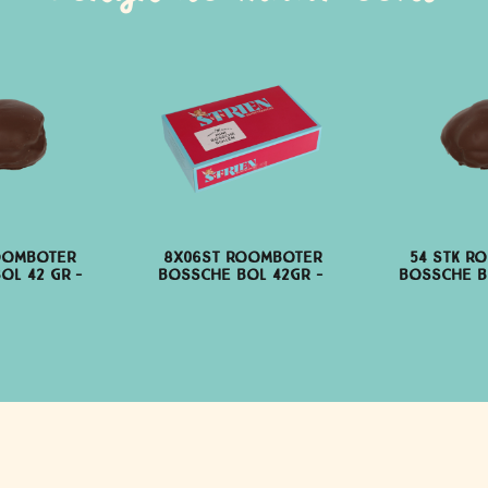
oomboter
8x06st roomboter
54 stk r
ol 42 gr
bossche bol 42gr
bossche b