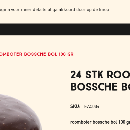
NTEN
HOME
OVER ONS
ONZE PRODUCTEN
WERKEN BIJ
CONTAC
gina voor meer details of ga akkoord door op de knop
OOMBOTER BOSSCHE BOL 100 GR
24 STK RO
BOSSCHE BO
SKU:
EA5084
roomboter bossche bol 100 