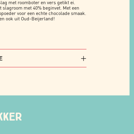
lag met roomboter en vers getikt ei.
t slagroom met 40% beginvet. Met een
aopoeder voor een echte chocolade smaak.
n ook uit Oud-Beijerland!
E
kker