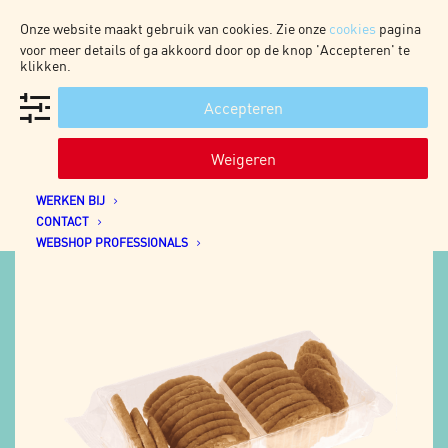
Onze website maakt gebruik van cookies. Zie onze
cookies
pagina
voor meer details of ga akkoord door op de knop 'Accepteren' te
klikken.
Accepteren
WEBSHOP CONSUMENTEN
HOME
Weigeren
OVER ONS
HOME
PROFESSIONAL
ONZE PRODUCTEN
8×250 RB AMANDEL KRANSJE
WERKEN BIJ
CONTACT
WEBSHOP PROFESSIONALS