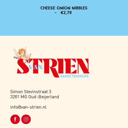
IBBLES
CHEESE ONION NIBBLES
CHEES
€
2,79
Simon Stevinstraat 3
3261 MG Oud-Beijerland
info@van-strien.nl