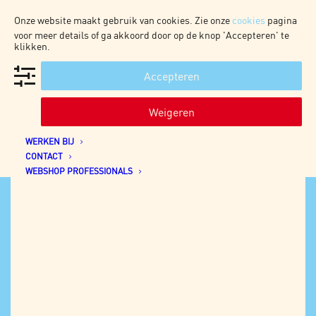
Onze website maakt gebruik van cookies. Zie onze
cookies
pagina
voor meer details of ga akkoord door op de knop 'Accepteren' te
klikken.
Accepteren
WEBSHOP CONSUMENTEN
HOME
Weigeren
OVER ONS
HOME
CONSUMER
ONZE PRODUCTEN
ORGANIC ‘MOPJES’ ALMOND & ANISE
WERKEN BIJ
CONTACT
WEBSHOP PROFESSIONALS