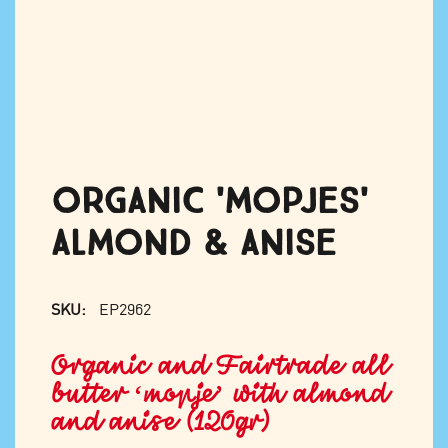
ORGANIC 'MOPJES'
ALMOND & ANISE
SKU:
EP2962
Organic and Fairtrade all
butter ‘mopje’ with almond
and anise (120gr)