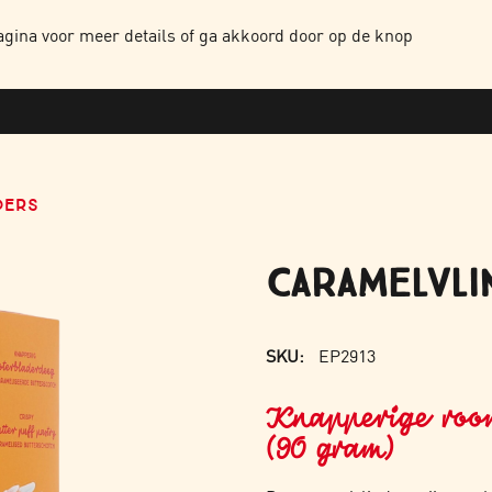
NTEN
HOME
OVER ONS
ONZE PRODUCTEN
WERKEN BIJ
CONTAC
gina voor meer details of ga akkoord door op de knop
DERS
CARAMELVLI
SKU:
EP2913
Knapperige roo
(90 gram)