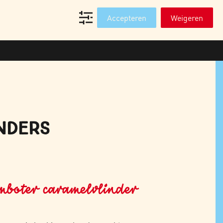
T
WEBSHOP PROFESSIONALS
Accepteren
Weigeren
NDERS
mboter caramelvlinder