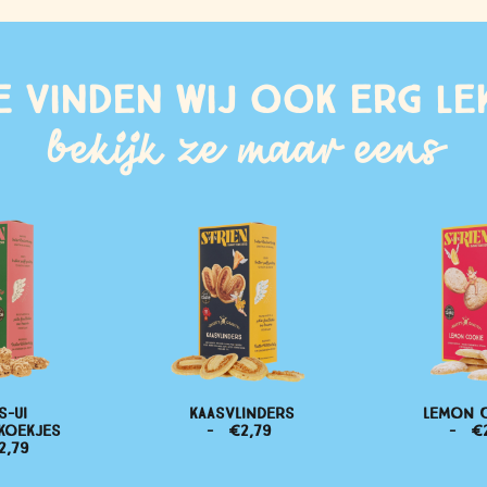
e vinden wij ook erg le
bekijk ze maar eens
S-UI
KAASVLINDERS
LEMON 
KOEKJES
€
2,79
€
2,79