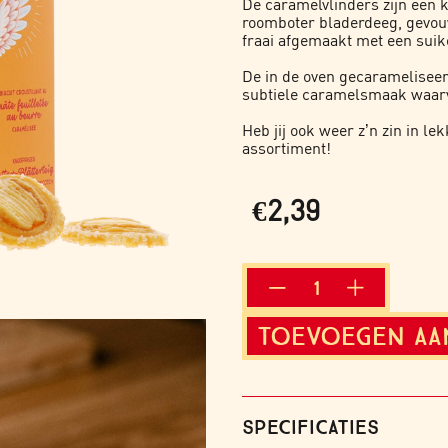
De caramelvlinders zijn een
roomboter bladerdeeg, gevou
fraai afgemaakt met een suik
De in de oven gecarameliseer
subtiele caramelsmaak waarvan
Heb jij ook weer z’n zin in le
assortiment
!
€
2,39
CARAMELVLINDERS
aantal
TOEVOEGEN AA
SPECIFICATIES