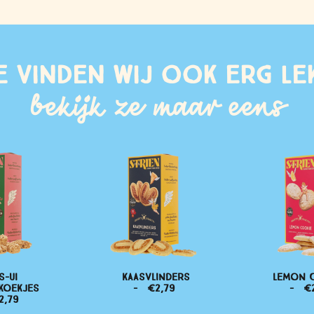
e vinden wij ook erg le
bekijk ze maar eens
S-UI
KAASVLINDERS
LEMON 
KOEKJES
€
2,79
€
2,79