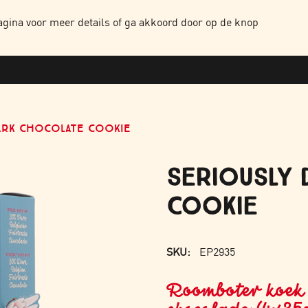
NTEN
HOME
OVER ONS
ONZE PRODUCTEN
WERKEN BIJ
CONTAC
gina voor meer details of ga akkoord door op de knop
ARK CHOCOLATE COOKIE
SERIOUSLY 
COOKIE
SKU:
EP2935
Roomboter koek 