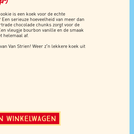
gr)
ookie is een koek voor de echte
t? Een serieuze hoeveelheid van meer dan
rtrade chocolade chunks zorgt voor de
Een vleugje bourbon vanille en de smaak
t helemaal af.
 van
Van Strien
! Weer z’n lekkere koek uit
N WINKELWAGEN