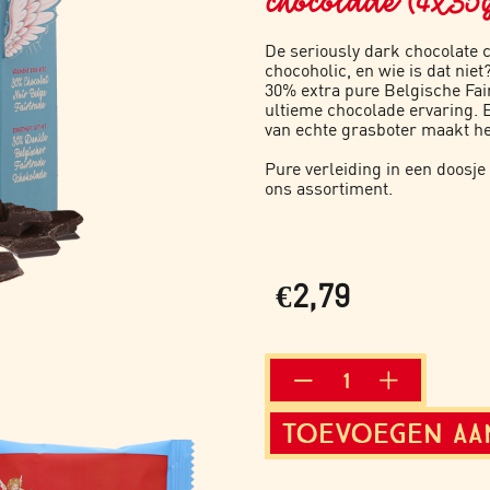
chocolade (4x35
De seriously dark chocolate c
chocoholic, en wie is dat nie
30% extra pure Belgische Fai
ultieme chocolade ervaring. 
van echte grasboter maakt he
Pure verleiding in een doosje
o
ns assortiment
.
€
2,79
SERIOUSLY
DARK
CHOCOLATE
TOEVOEGEN AA
COOKIE
aantal