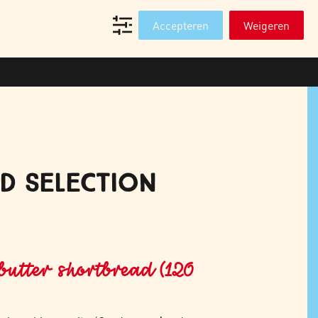
T
WEBSHOP PROFESSIONALS
Accepteren
Weigeren
D SELECTION
 butter shortbread (120