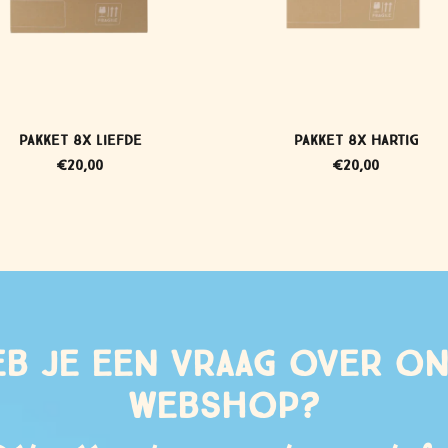
Pakket 8x liefde
Pakket 8x hartig
€
20,00
€
20,00
b je een vraag over o
webshop?