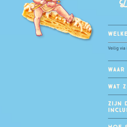
D
WELKE
Veilig via
WAAR 
WAT 
ZIJN 
INCLU
HOE S