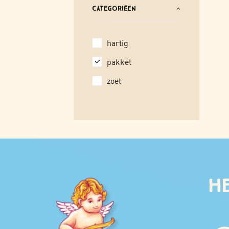
CATEGORIËEN
hartig
pakket
zoet
He