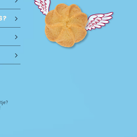
S?
tje?
!