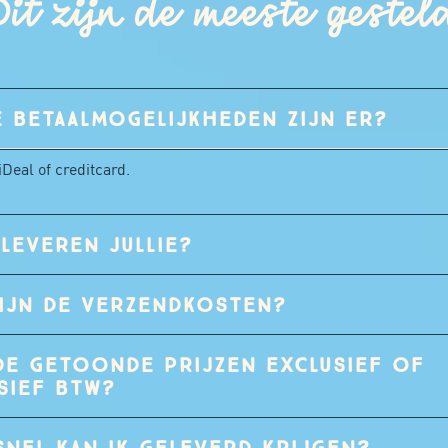
it zijn de meeste gestel
 BETAALMOGELIJKHEDEN ZIJN ER?
 iDeal of creditcard.
LEVEREN JULLIE?
ZIJN DE VERZENDKOSTEN?
DE GETOONDE PRIJZEN EXCLUSIEF OF
SIEF BTW?
NEL KAN IK GELEVERD KRIJGEN?